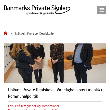
Fortsæt
til
indhold
Holbæk Private Realskole
Holbæk Private Realskole | Virkelighedsnært indblik i
kommunalpolitik
Fokus på rettigheder og konventioner
|