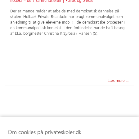
Kodeks – de 7 samfundsløfter
|
Politik og presse
Der er mange måder at arbejde med demokratisk dannelse på i
skolen. Holbæk Private Realskole har brugt kommunalvalget som
anledning til at give eleverne indblik i de demokratiske processer i
en kommunalpolitisk kontekst. I den forbindelse har de haft besøg
af bl.a. borgmester Christina Krzyrosiak Hansen (S).
Læs mere …
Om cookies på privateskoler.dk