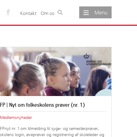
Menu
Kontakt
Om os
ementer
Om os
gementer
Om foreningen
møde
Foreningens vedtægter
Foreningens formål
Udvalg under foreningen
Foreningens bestyrelse
Foreningens sekretariat
Foreninger og netværk
FP | Nyt om folkeskolens prøver (nr. 1)
Medlemsnyheder
FPnyt nr. 1 om tilmelding til syge- og semesterprøver,
skolens login, øveprøver og registrering af skoleleder og