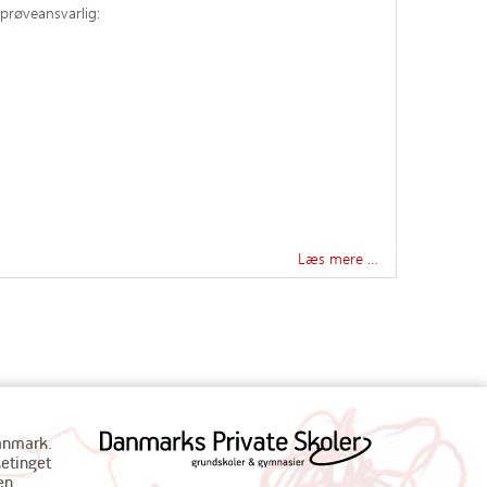
prøveansvarlig:
Læs mere …
Danmark.
ketinget
en