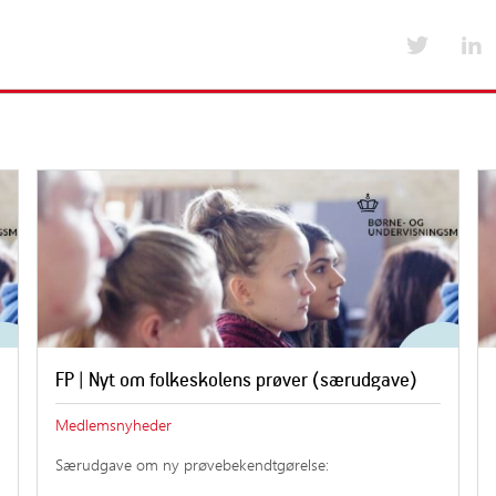
Værktøjer til medlemsskoler
Kurser og arrang
Emner i værktøjskassen fra A-Å
Kurser og arran
Værktøjskassen fra A-Å
Foreningens års
lser
Nyt for medlemsskoler
Tilskud til uddannelse og kursus
Særlige medlemsaftaler
FP | Nyt om folkeskolens prøver (særudgave)
Medlemsnyheder
Særudgave om ny prøvebekendtgørelse: