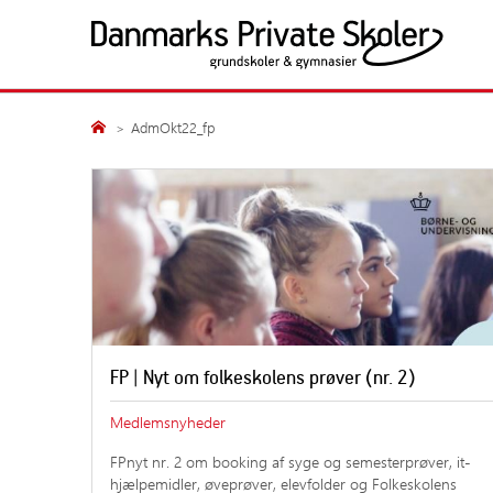
Fortsæt
til
indhold
Politik og presse
Medlemsskolerne
Søg
AdmOkt22_fp
Søg
Presseansvarlige
Alle medlemsskoler
Nyheder
Grundskoler
Årsberetninger
Gymnasiale uddanne
Undersøgelser
Publikationer
Høringssvar
Kampagner
FP | Nyt om folkeskolens prøver (nr. 2)
Fakta
Medlemsnyheder
Samfundsansvar
FPnyt nr. 2 om booking af syge og semesterprøver, it-
hjælpemidler, øveprøver, elevfolder og Folkeskolens