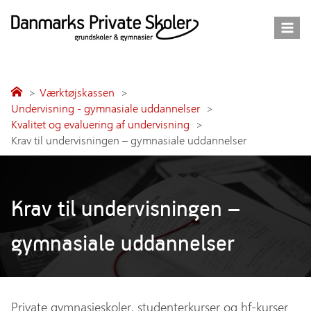
Fortsæt
til
indhold
Værktøjskassen
Undervisning - gymnasiale uddannelser
Kvalitet og evaluering af undervisning
Krav til undervisningen – gymnasiale uddannelser
Krav til undervisningen –
gymnasiale uddannelser
Private gymnasieskoler, studenterkurser og hf-kurser