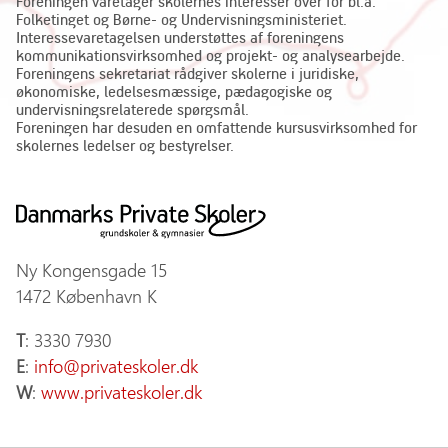
Foreningen varetager skolernes interesser over for bl.a.
Folketinget og Børne- og Undervisningsministeriet.
Interessevaretagelsen understøttes af foreningens
kommunikationsvirksomhed og projekt- og analysearbejde.
Foreningens sekretariat rådgiver skolerne i juridiske,
økonomiske, ledelsesmæssige, pædagogiske og
undervisningsrelaterede spørgsmål.
Foreningen har desuden en omfattende kursusvirksomhed for
skolernes ledelser og bestyrelser.
Ny Kongensgade 15
1472 København K
T
: 3330 7930
E
:
info@privateskoler.dk
W
:
www.privateskoler.dk