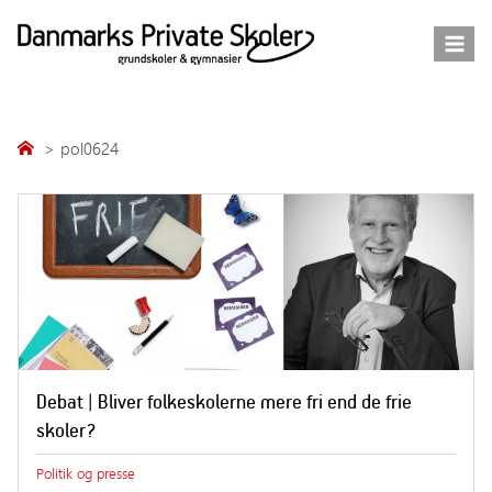
Fortsæt
til
indhold
pol0624
Debat | Bliver folkeskolerne mere fri end de frie
skoler?
Politik og presse