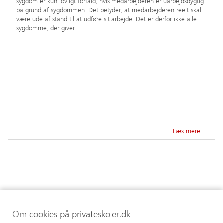
sygdom er kun lovligt forfald, hvis medarbejderen er uarbejdsdygtig
på grund af sygdommen. Det betyder, at medarbejderen reelt skal
være ude af stand til at udføre sit arbejde. Det er derfor ikke alle
sygdomme, der giver…
Læs mere …
Om cookies på privateskoler.dk