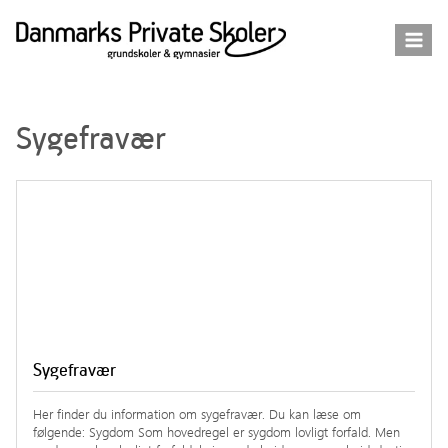
Fortsæt
til
indhold
Sygefravær
Sygefravær
Her finder du information om sygefravær. Du kan læse om
følgende: Sygdom Som hovedregel er sygdom lovligt forfald. Men