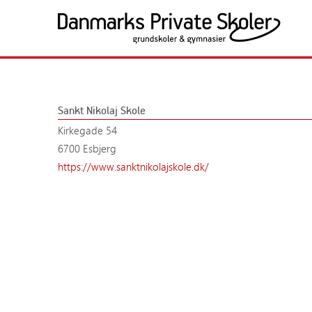
Fortsæt
til
indhold
Politik og presse
Medlemsskolerne
Søg
Søg
Presseansvarlige
Alle medlemsskoler
Sankt Nikolaj Skole
Nyheder
Grundskoler
Kirkegade 54
Årsberetninger
Gymnasiale uddanne
6700 Esbjerg
https://www.sanktnikolajskole.dk/
Undersøgelser
Publikationer
Høringssvar
Kampagner
Fakta
Samfundsansvar