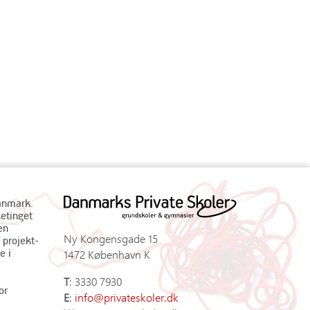
Danmark.
ketinget
en
Ny Kongensgade 15
 projekt-
e i
1472 København K
T
: 3330 7930
or
E
:
info@privateskoler.dk