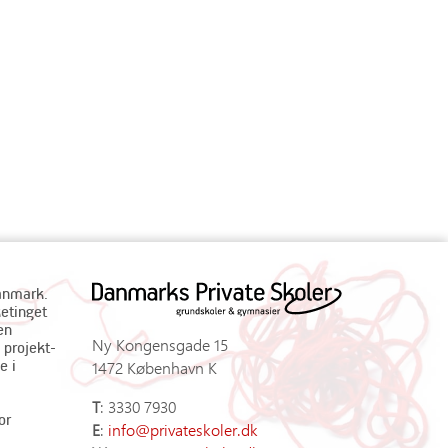
Danmark.
ketinget
en
Ny Kongensgade 15
 projekt-
e i
1472 København K
T
: 3330 7930
or
E
:
info@privateskoler.dk