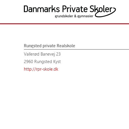
Fortsæt
til
indhold
Politik og presse
Medlemsskolerne
Søg
Søg
Presseansvarlige
Alle medlemsskoler
Rungsted private Realskole
Nyheder
Grundskoler
Vallerød Banevej 23
Årsberetninger
Gymnasiale uddanne
2960 Rungsted Kyst
http://rpr-skole.dk
Undersøgelser
Publikationer
Høringssvar
Kampagner
Fakta
Samfundsansvar