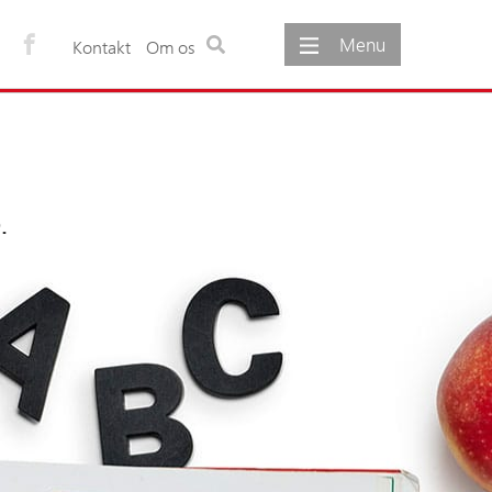
Menu
Kontakt
Om os
ementer
Om os
gementer
Om foreningen
møde
Foreningens vedtægter
.
Foreningens formål
Udvalg under foreningen
Foreningens bestyrelse
Foreningens sekretariat
Foreninger og netværk