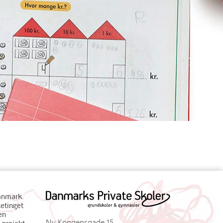
Danmark.
ketinget
en
Ny Kongensgade 15
 projekt-